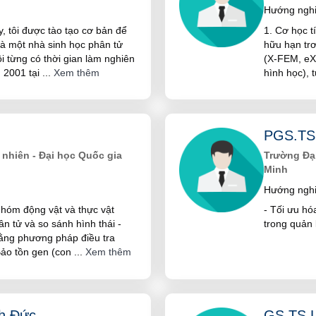
Hướng nghi
y, tôi được tào tạo cơ bản để
1. Cơ học 
và một nhà sinh học phân tử
hữu hạn tr
i từng có thời gian làm nghiên
(X-FEM, eXt
 2001 tại
...
Xem thêm
hình học), 
PGS.T
nhiên - Đại học Quốc gia
Trường Đại
Minh
Hướng nghi
nhóm động vật và thực vật
- Tối ưu hó
 tử và so sánh hình thái -
trong quản 
ằng phương pháp điều tra
 Bảo tồn gen (con
...
Xem thêm
h Đức
GS.TS L