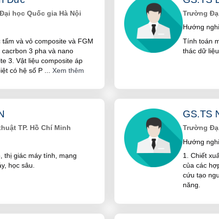
Đại học Quốc gia Hà Nội
Trường Đạ
Hướng nghi
ác tấm và vỏ composite và FGM
Tính toán m
à cacrbon 3 pha và nano
thác dữ liệ
te 3. Vật liệu composite áp
biệt có hệ số P
...
Xem thêm
N
GS.TS N
huật TP. Hồ Chí Minh
Trường Đại
Hướng nghi
o, thị giác máy tính, mạng
1. Chiết xu
y, học sâu.
của các hợp
cứu tạo ng
năng.