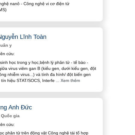
nghệ nanô - Công nghệ vi cơ điện tử
MS)
guyễn Lĩnh Toàn
Quân y
ên cứu:
inh học trong y học,bệnh lý phân tử - tế bào -
iữa virus viêm gan B (kiểu gen, dưới kiểu gen, đột
ồng nhiễm virus...) và tính đa hình/ đột biến gen
 tín hiệu STAT/SOCS, Interfe
...
Xem thêm
ơng Anh Đức
 Quốc gia
ên cứu:
ọc phân tử trên động vật Công nghệ tái tổ hợp