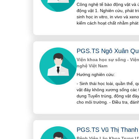
Công nghệ tế bào động vật và ứ
động vật 1. Nghiên cứu, phát t
sinh học in vitro, in vivo và xe
kiếm cách hoạt chất nhằm phát 
PGS.TS Ngô Xuân Qu
Viện khoa học sự sống - Việ
nghệ Việt Nam
Hướng nghiên cứu:
- Sinh thái học loài, quần thể,
vật đáy không xương sống các 
dụng Tuyến trùng, động vật đáy
cho môi trường. - Điều tra, đán
PGS.TS Vũ Thị Thanh
Bệnh Viện Lão Khoa Trung Ư