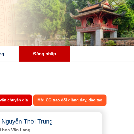
ng
Đăng nhập
vấn chuyên gia
Mời CG trao đổi giảng dạy, đào tạo
Nguyễn Thời Trung
i học Văn Lang