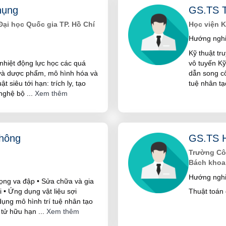
hụng
GS.TS 
Đại học Quốc gia TP. Hồ Chí
Học viện K
Hướng nghi
Kỹ thuật tr
nhiệt động lực học các quá
vô tuyến Kỹ
 và dược phẩm, mô hình hóa và
dẫn song c
 siêu tới hạn: trích ly, tạo
tuệ nhân t
 nghệ bộ
...
Xem thêm
hông
GS.TS H
Trường Côn
Bách khoa
Hướng nghi
rọng va đập • Sửa chữa và gia
 • Ứng dụng vật liệu sợi
Thuật toán 
ụng mô hình trí tuệ nhân tạo
 tử hữu hạn
...
Xem thêm