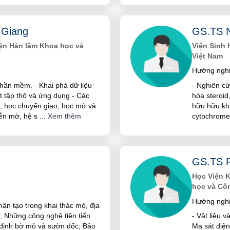
 Giang
GS.TS 
iện Hàn lâm Khoa học và
Viện Sinh 
Việt Nam
Hướng nghi
hần mềm. - Khai phá dữ liệu
- Nghiên cứ
ết tập thô và ứng dụng - Các
hóa steroid,
 học chuyển giao, học mờ và
hữu hữu khá
iễn mờ, hệ s
...
Xem thêm
cytochrome 
GS.TS 
Học Viện 
học và Cô
Hướng nghi
hân tạo trong khai thác mỏ, địa
g; Những công nghệ tiên tiến
- Vật liệu 
n định bờ mỏ và sườn dốc; Bảo
Ma sát điện