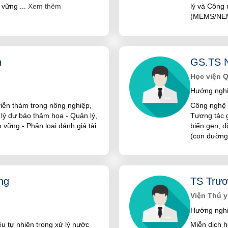
n vững
...
Xem thêm
lý và Công 
(MEMS/NE
h
GS.TS N
Học viện 
Hướng nghi
iễn thám trong nông nghiệp,
Công nghệ s
 lý dự báo thảm họa - Quản lý,
Tương tác g
n vững - Phân loại đánh giá tài
biến gen, đ
(con đường
ng
TS Trư
Viện Thú y
Hướng nghi
u tự nhiên trong xử lý nước
Miễn dịch h