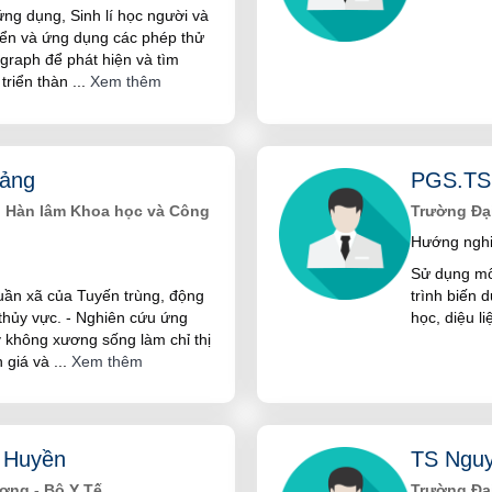
ng dụng, Sinh lí học người và
riển và ứng dụng các phép thử
nograph để phát hiện và tìm
triển thàn
...
Xem thêm
ảng
PGS.TS
n Hàn lâm Khoa học và Công
Trường Đạ
Hướng nghi
Sử dụng mô
 quần xã của Tuyến trùng, động
trình biến 
thủy vực. - Nghiên cứu ứng
học, diệu li
 không xương sống làm chỉ thị
h giá và
...
Xem thêm
 Huyền
TS Nguy
ơng - Bộ Y Tế
Trường Đạ