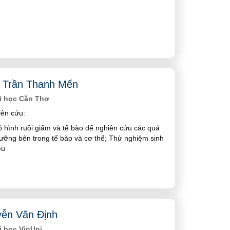
 Trần Thanh Mến
i học Cần Thơ
ên cứu:
 hình ruồi giấm và tế bào để nghiên cứu các quá
dưỡng bên trong tế bào và cơ thể; Thử nghiệm sinh
ệu
ễn Văn Định
i học VinUni