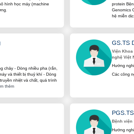
mô hình học máy (machine
protein Bện
ờng.
Genomics Cô
hệ miễn dị
g
GS.TS 
Viện Khoa
nghệ Việt
Hướng nghi
ng chảy - Dòng nhiều pha (rắn,
áy và thiết bị thuỷ khí - Dòng
Các công n
h truyền nhiệt và chất, quá trình
m thêm
PGS.TS
Bệnh viện 
Hướng nghi