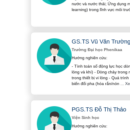
nước và nước thải; Ứng dụng 
learning) trong lĩnh vực môi trư
GS.TS Vũ Văn Trườn
Trường Đại học Phenikaa
Hướng nghiên cứu:
- Tính toán số động lực học dò
lỏng và khí) - Dòng chảy trong m
trong thiết bị vi lỏng - Quá trìn
biến đổi pha (hóa rắn/nón
...
Xe
PGS.TS Đỗ Thị Thảo
Viện Sinh học
Hướng nghiên cứu: