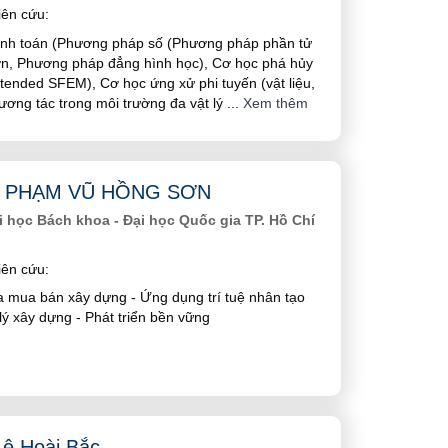
ên cứu:
tính toán (Phương pháp số (Phương pháp phần tử
ơn, Phương pháp đẳng hình học), Cơ học phá hủy
ended SFEM), Cơ học ứng xử phi tuyến (vật liệu,
tương tác trong môi trường đa vật lý
...
Xem thêm
S PHẠM VŨ HỒNG SƠN
 học Bách khoa - Đại học Quốc gia TP. Hồ Chí
ên cứu:
a mua bán xây dựng - Ứng dụng trí tuệ nhân tạo
lý xây dựng - Phát triển bền vững
ê Hoài Bắc