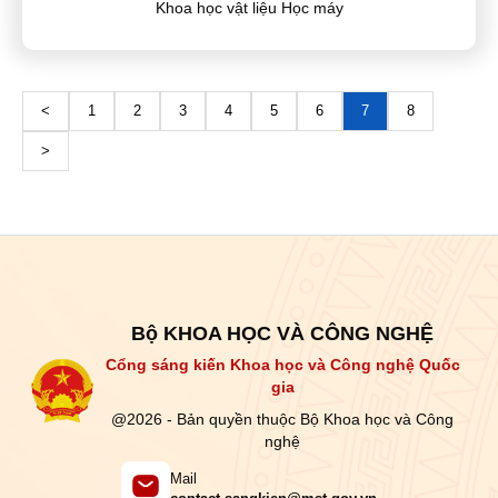
Khoa học vật liệu Học máy
<
1
2
3
4
5
6
7
8
>
Bộ KHOA HỌC VÀ CÔNG NGHỆ
Cổng sáng kiến Khoa học và Công nghệ Quốc
gia
@2026 - Bản quyền thuộc Bộ Khoa học và Công
nghệ
Mail