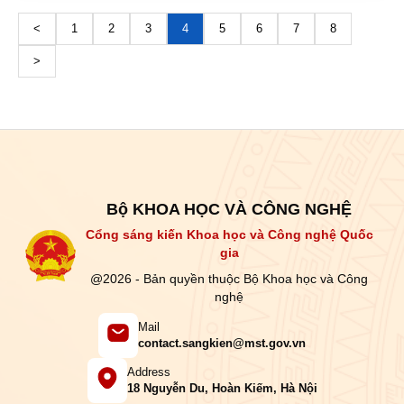
<
1
2
3
4
5
6
7
8
>
Bộ KHOA HỌC VÀ CÔNG NGHỆ
Cổng sáng kiến Khoa học và Công nghệ Quốc
gia
@2026 - Bản quyền thuộc Bộ Khoa học và Công
nghệ
Mail
contact.sangkien@mst.gov.vn
Address
18 Nguyễn Du, Hoàn Kiếm, Hà Nội