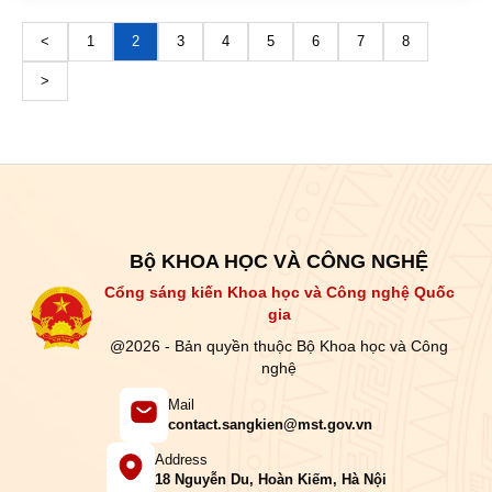
<
1
2
3
4
5
6
7
8
>
Bộ KHOA HỌC VÀ CÔNG NGHỆ
Cổng sáng kiến Khoa học và Công nghệ Quốc
gia
@2026 - Bản quyền thuộc Bộ Khoa học và Công
nghệ
Mail
contact.sangkien@mst.gov.vn
Address
18 Nguyễn Du, Hoàn Kiếm, Hà Nội