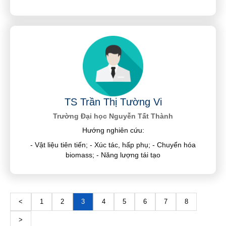
TS Trần Thị Tường Vi
Trường Đại học Nguyễn Tất Thành
Hướng nghiên cứu:
- Vật liệu tiên tiến; - Xúc tác, hấp phụ; - Chuyển hóa
biomass; - Năng lượng tái tạo
<
1
2
3
4
5
6
7
8
>