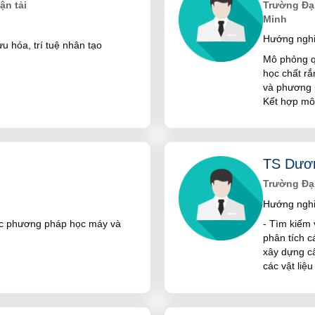
ận tải
Trường Đại
Minh
Hướng nghi
ưu hóa, trí tuệ nhân tạo
Mô phỏng q
học chất rắ
và phương 
Kết hợp mô 
TS Dươ
Trường Đạ
Hướng nghi
ác phương pháp học máy và
- Tìm kiếm 
phân tích cá
xây dựng cấ
các vật liệ