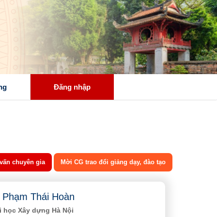
ng
Đăng nhập
vấn chuyên gia
Mời CG trao đổi giảng dạy, đào tạo
 Phạm Thái Hoàn
i học Xây dựng Hà Nội