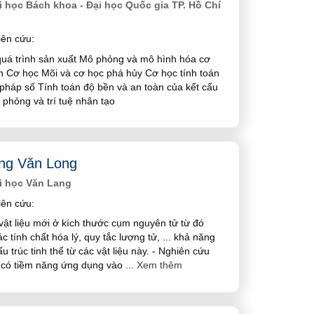
 học Bách khoa - Đại học Quốc gia TP. Hồ Chí
ên cứu:
uá trình sản xuất Mô phỏng và mô hình hóa cơ
n Cơ học Mõi và cơ học phá hủy Cơ học tính toán
pháp số Tính toán độ bền và an toàn của kết cấu
phỏng và trí tuệ nhân tạo
ng Văn Long
i học Văn Lang
ên cứu:
vật liệu mới ở kích thước cụm nguyên tử từ đó
c tính chất hóa lý, quy tắc lượng tử, ... khả năng
u trúc tinh thể từ các vật liệu này. - Nghiên cứu
u có tiềm năng ứng dụng vào
...
Xem thêm