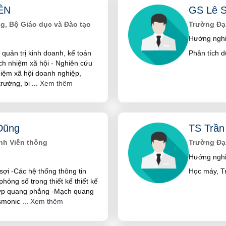
ỀN
GS Lê S
ộ Giáo dục và Đào tạo
Trường Đại
Hướng nghi
 quản trị kinh doanh, kế toán
Phân tích d
ách nhiệm xã hội - Nghiên cứu
hiệm xã hội doanh nghiệp,
trường, bi
...
Xem thêm
Dũng
TS Trần
nh Viễn thông
Trường Đại
Hướng nghi
sợi -Các hệ thống thông tin
Học máy, Tr
hỏng số trong thiết kế thiết kế
hợp quang phẳng -Mạch quang
asmonic
...
Xem thêm