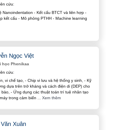
ên cứu:
 Nanoindentation - Kết cấu BTCT và liên hợp -
ép kết cấu - Mô phỏng PTHH - Machine learning
ễn Ngọc Việt
i học Phenikaa
ên cứu:
n, vi chế tạo, - Chip vi lưu và hệ thống y sinh, - Kỹ
ờng dựa trên trở kháng và cách điện di (DEP) cho
ế bào, - Ứng dụng các thuật toán trí tuệ nhân tạo
c máy trong cảm biến
...
Xem thêm
 Văn Xuân