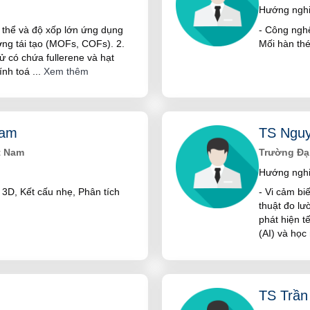
Hướng nghi
nh thể và độ xốp lớn ứng dụng
- Công nghệ
ợng tái tạo (MOFs, COFs). 2.
Mối hàn th
tử có chứa fullerene và hạt
tính toá
...
Xem thêm
Nam
TS Nguy
t Nam
Trường Đạ
Hướng nghi
n 3D, Kết cấu nhẹ, Phân tích
- Vi cảm biế
thuật đo lư
phát hiện t
(AI) và họ
TS Trần