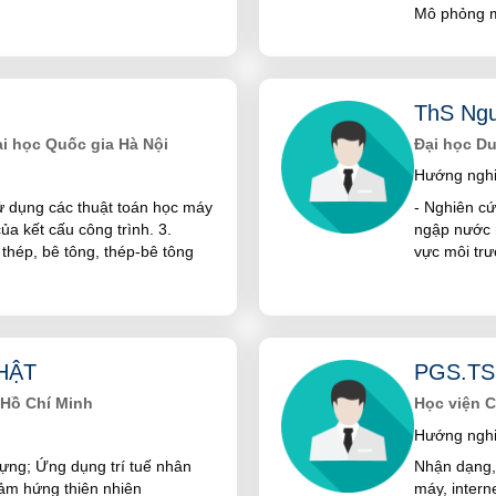
Mô phỏng m
ThS Ngu
ại học Quốc gia Hà Nội
Đại học D
Hướng nghi
Sử dụng các thuật toán học máy
- Nghiên cứ
ủa kết cấu công trình. 3.
ngập nước 
thép, bê tông, thép-bê tông
vực môi tr
HẬT
PGS.TS
 Hồ Chí Minh
Học viện 
Hướng nghi
dựng; Ứng dụng trí tuế nhân
Nhận dạng,
cảm hứng thiên nhiên
máy, interne