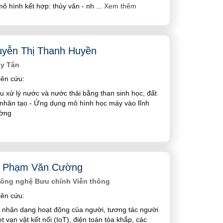
ô hình kết hợp: thủy văn - nh
...
Xem thêm
yễn Thị Thanh Huyền
uy Tân
ên cứu:
u xử lý nước và nước thải bằng than sinh học, đất
nhân tạo - Ứng dụng mô hình học máy vào lĩnh
ường
 Phạm Văn Cường
Công nghệ Bưu chính Viễn thông
ên cứu:
 nhận dạng hoạt động của người, tương tác người
t vạn vật kết nối (IoT), điện toán tỏa khắp, các