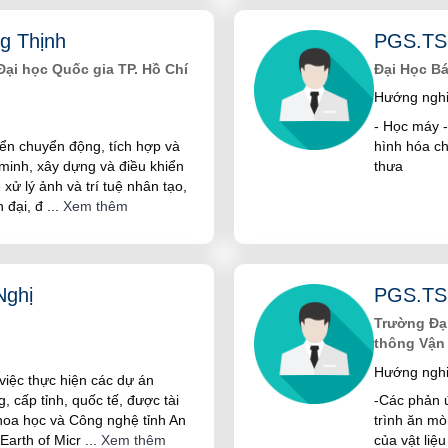
g Thịnh
PGS.TS
Đại học Quốc gia TP. Hồ Chí
Đại Học B
Hướng nghi
- Học máy -
iển chuyển động, tích hợp và
hình hóa ch
minh, xây dựng và điều khiển
thưa
ử lý ảnh và trí tuệ nhân tạo,
n đại, đ
...
Xem thêm
Nghị
PGS.TS
Trường Đại
thông Vận 
Hướng nghi
việc thực hiện các dự án
 cấp tỉnh, quốc tế, được tài
-Các phản 
hoa học và Công nghệ tỉnh An
trình ăn mò
 Earth of Micr
...
Xem thêm
của vật liệu