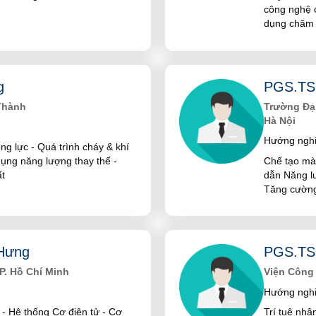
công nghệ 
dụng chăm 
g
PGS.TS 
Thành
Trường Đại
Hà Nội
Hướng nghi
ộng lực - Quá trình cháy & khí
dụng năng lượng thay thế -
Chế tạo màn
ất
dẫn Năng lư
Tăng cường
Hưng
PGS.TS
P. Hồ Chí Minh
Viện Công 
Hướng nghi
h - Hệ thống Cơ điện tử - Cơ
Trí tuệ nhâ