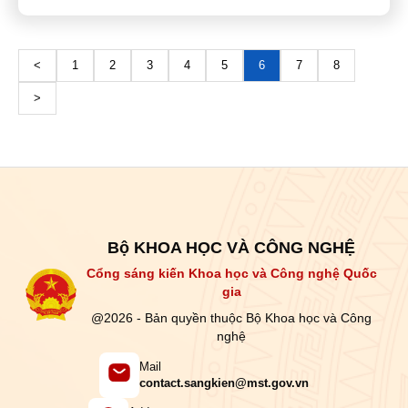
<
1
2
3
4
5
6
7
8
>
Bộ KHOA HỌC VÀ CÔNG NGHỆ
Cổng sáng kiến Khoa học và Công nghệ Quốc
gia
@2026 - Bản quyền thuộc Bộ Khoa học và Công
nghệ
Mail
contact.sangkien@mst.gov.vn