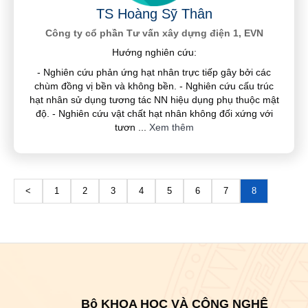
TS Hoàng Sỹ Thân
Công ty cổ phần Tư vấn xây dựng điện 1, EVN
Hướng nghiên cứu:
- Nghiên cứu phản ứng hạt nhân trực tiếp gây bởi các
chùm đồng vị bền và không bền. - Nghiên cứu cấu trúc
hạt nhân sử dụng tương tác NN hiệu dụng phụ thuộc mật
độ. - Nghiên cứu vật chất hạt nhân không đối xứng với
tươn
...
Xem thêm
<
1
2
3
4
5
6
7
8
Bộ KHOA HỌC VÀ CÔNG NGHỆ