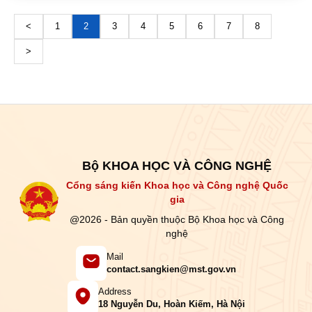
<
1
2
3
4
5
6
7
8
>
Bộ KHOA HỌC VÀ CÔNG NGHỆ
Cổng sáng kiến Khoa học và Công nghệ Quốc
gia
@2026 - Bản quyền thuộc Bộ Khoa học và Công
nghệ
Mail
contact.sangkien@mst.gov.vn
Address
18 Nguyễn Du, Hoàn Kiếm, Hà Nội