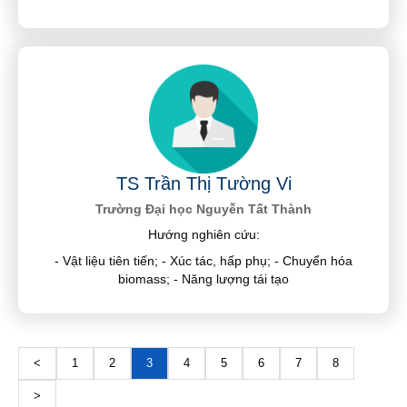
TS Trần Thị Tường Vi
Trường Đại học Nguyễn Tất Thành
Hướng nghiên cứu:
- Vật liệu tiên tiến; - Xúc tác, hấp phụ; - Chuyển hóa
biomass; - Năng lượng tái tạo
<
1
2
3
4
5
6
7
8
>