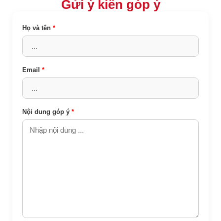
Gửi ý kiến góp ý
Họ và tên
*
Email
*
Nội dung góp ý
*