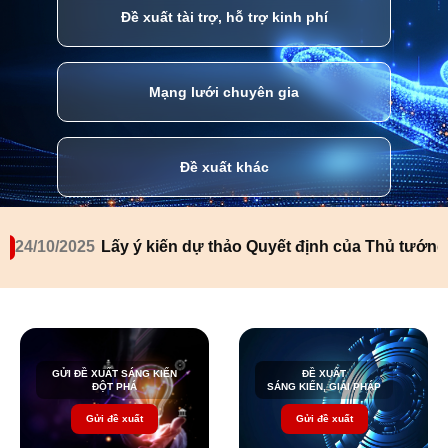
Đề xuất tài trợ, hỗ trợ kinh phí
Mạng lưới chuyên gia
Đề xuất khác
24/10/2025
Lấy ý kiến dự thảo Quyết định của Thủ tướng
GỬI ĐỀ XUẤT SÁNG KIẾN
ĐỀ XUẤT
ĐỘT PHÁ
SÁNG KIẾN, GIẢI PHÁP
Gửi đề xuất
Gửi đề xuất