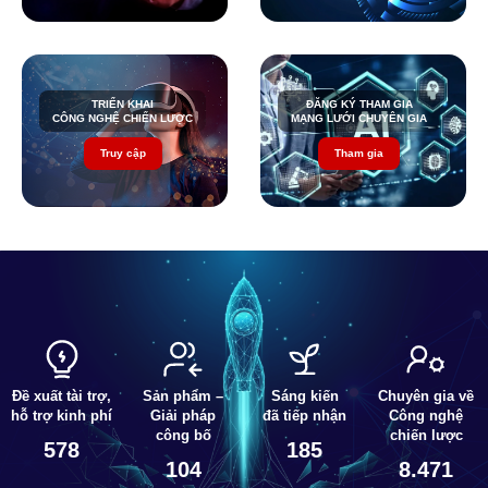
TRIỂN KHAI
ĐĂNG KÝ THAM GIA
CÔNG NGHỆ CHIẾN LƯỢC
MẠNG LƯỚI CHUYÊN GIA
Truy cập
Tham gia
Sản phẩm –
Chuyên gia về
Đề xuất tài trợ,
Sáng kiến
Giải pháp
Công nghệ
hỗ trợ kinh phí
đã tiếp nhận
công bố
chiến lược
578
185
104
8.471